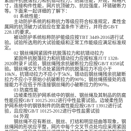
紧固件抗脱落拉力和抗错动拉力，防腐性能，外观，规格尺
寸，连接构件性能，网片抗顶破力、抗拉强度，环链破断力
等。下面来一起详细的了解下：
01 系统性能：
主动防护系统的标称抗力等级应符合标准规定，柔性金
属网的抗顶破力试验应在室温条件下进行，并符合GB/T
228.1的要求。
被动防护系统标称防护能级应按TBT 3449-2016进行试
验。试验所选用的大试验能级和正常工作能级应满足标准规
定。
02 钢丝绳网紧固件抗脱落拉力和抗错动拉力
紧固件抗脱落拉力和抗错动拉力应按标准JT/T 1328-
2020附录Ｆ试验，钢丝绳残余抗破断拉力应按GB/T 8358试
验。钢丝绳交叉节点处紧固件的抗脱落拉力不应小于
10kN，抗错动拉力不应小于5kN，错动后钢丝绳残余抗破断
拉力不应小于原始小抗破断拉力的90％；钢丝绳搭接处的连
接能力不应低于所连接钢丝绳的小破断拉力的90％。
03 防腐性能
边坡柔性防护网系统中的钢丝、钢丝绳及其制品的防腐
性能应按GB/T 10125-2012进行中性盐雾试验。边坡柔性防
护网系统中的钢铁制件的防腐性能应按GB/T 13912进行试
验，且应按GB/T 10125-2012进行中性盐雾试验
04 外观
钢丝绳不应有断丝、脱丝、打结和明显扭曲等现象，钢
丝绳网的形状应平整，网片中每个交叉节点处均应采用紧固